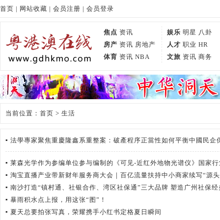
首页
|
网站收藏
|
会员注册
|
会员登录
焦点
资讯
娱乐
明星
八卦
房产
资讯
房地产
人才
职业
HR
体育
资讯
NBA
文旅
资讯
商务
当前位置：
首页
> 生活
▪
法學專家聚焦重慶隆鑫系重整案：破產程序正當性如何平衡中國民企
▪
莱森光学作为参编单位参与编制的《可见-近红外地物光谱仪》国家行
▪
淘宝直播产业带新财年服务商大会｜百亿流量扶持中小商家续写“源头
▪
南沙打造“镇村通、社银合作、湾区社保通”三大品牌 塑造广州社保
▪
暴雨积水点上报，用这张“图”！
▪
夏天总要拍张写真，荣耀携手小红书定格夏日瞬间