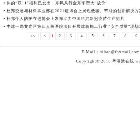
▪
你的“双11”福利已发出！东风风行全系车型大“放价”
▪
杜邦交通与材料事业部在2021进博会上展现低碳、节能的创新解决方
▪
杜邦个人防护在进博会上发布助力中国科兴新冠疫苗生产短片
▪
中建一局龙岗区第四人民医院项目开展建筑施工行业 “安全质量”现
<<
<
1
2
3
4
5
6
7
8
9
E-Mail：nihao@foxmail.
Copyright© 2018
粤港澳在线 www