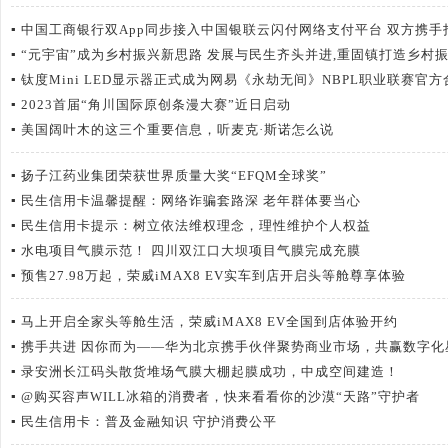
▪
中国工商银行双App同步接入中国银联云闪付网络支付平台 双方携
▪
“元宇宙”成为乡村振兴新思路 发展与民生齐头并进,重固镇打造乡村
▪
钛度Mini LED显示器正式成为网易《永劫无间》NBPL职业联赛官
▪
2023首届“角川国际原创条漫大赛”近日启动
▪
美国阔叶木的这三个重要信息，听麦克·斯诺怎么说
▪
扬子江药业集团荣获世界质量大奖“EFQM全球奖”
▪
民生信用卡温馨提醒：网络诈骗套路深 老年群体要当心
▪
民生信用卡提示：树立依法维权理念，理性维护个人权益
▪
水电项目气膜示范！ 四川双江口大坝项目气膜完成充膜
▪
预售27.98万起，荣威iMAX8 EV实车到店开启头等舱尊享体验
▪
马上开启全家头等舱生活，荣威iMAX8 EV全国到店体验开约
▪
携手共进 因你而为——华为北京携手伙伴聚势商业市场，共赢数字化
▪
录安洲长江码头散货堆场气膜大棚起膜成功，中成空间建造！
▪
@购买容声WILL冰箱的消费者，快来看看你的沙漠“天路”守护者
▪
民生信用卡：普及金融知识 守护消费公平