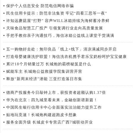
▪
保护个人信息安全 防范电信网络诈骗
▪
民生信用卡提示：防范非法集资 牢记“四看三思等一夜”
▪
许知远蘑菇屋“打野” 容声WILL冰箱持续为海鲜蓄冷养鲜
▪
天味食品智慧工厂投产 引领复调行业走向高质量发展
▪
手把手教你亲子沟通技巧，海信冰箱公益线上课堂干货满满
▪
五一购物好去处：無印良品「线上+线下」清凉满减同步开启
▪
打造母婴健康洗护联盟！海信洗衣机携手君乐宝奶粉呵护宝宝健康
▪
累计18个月销量过万 长城炮的霸榜秘笈是什么
▪
赋能车主 长城炮公益救援学院集训营开营
▪
释放“新周末经济”潜能 三亚打造落日市集
▪
德商产投服务今日敲钟上市，获投资者超额认购1.37倍
▪
华为在北京：四九城里看未来，金融创新谱新篇！
▪
中国民生银行信用卡中心全面落实法治能力提升工作
▪
贴地玩竞速！长城炮构建超跑皮卡想象
▪
服务全面升级 长城皮卡专营店广西7城联动开业