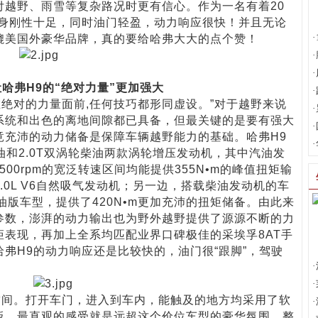
付越野、雨雪等复杂路况时更有信心。作为一名有着20
车身刚性十足，同时油门轻盈，动力响应很快！并且无论
·
媲美国外豪华品牌，真的要给哈弗大大的点个赞！
·
·
哈弗H9的“绝对力量”更加强大
·
对的力量面前,任何技巧都形同虚设。”对于越野来说
·
系统和出色的离地间隙都已具备，但最关键的是要有强大
·
竟充沛的动力储备是保障车辆越野能力的基础。哈弗H9
·
油和2.0T双涡轮柴油两款涡轮增压发动机，其中汽油发
4500rpm的宽泛转速区间均能提供355N•m的峰值扭矩输
.0L V6自然吸气发动机；另一边，搭载柴油发动机的车
油版车型，提供了420N•m更加充沛的扭矩储备。由此来
参数，澎湃的动力输出也为野外越野提供了源源不断的力
表现，再加上全系均匹配业界口碑极佳的采埃孚8AT手
弗H9的动力响应还是比较快的，油门很“跟脚”，驾驶
·
·
间。打开车门，进入到车内，能触及的地方均采用了软
·
板，最直观的感受就是远超这个价位车型的豪华氛围。整