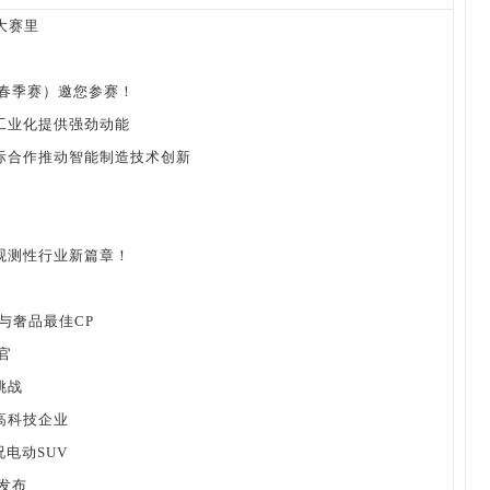
大赛里
（春季赛）邀您参赛！
工业化提供强劲动能
际合作推动智能制造技术创新
观测性行业新篇章！
与奢品最佳CP
官
挑战
高科技企业
况电动SUV
发布