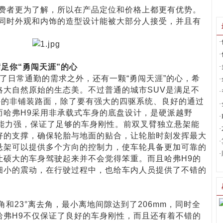
者更为了解，所以在产品定位和价格上都更有优势。
，同时外观和内饰的造型设计能被大部分人接受，并且有
·
·
足你“勇闯天涯”的心
·
日常通勤的需求之外，还有一颗“勇闯天涯”的心，希
·
略大自然原始的生态美。不过普通的城市SUV是满足不
·
外的非铺装路面，除了要有强大的四驱系统、良好的通过
·
而哈弗H9采用非承载式车身的底盘设计，是硬派越野
·
扭能力强，保证了足够的车身刚性。前双叉臂独立悬架能
·
好的支撑，确保轮胎与地面的贴合，让轮胎时刻发挥最大
·
悬架可以提供多个方向的控制力，使车轮具备更加可靠的
·
让硕大的车身驾驶起来并不会觉得笨重。而且哈弗H9的
细小的震动，在行驶过程中，也给车内人员提供了不错的
和23°离去角，最小离地间隙达到了206mm，同时全
哈弗H9不仅保证了良好的车身刚性，而且还有着不错的