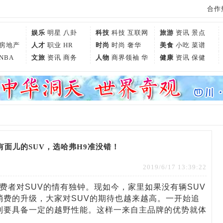
合作热
娱乐
明星
八卦
科技
科技
互联网
旅游
资讯
景点
房地产
人才
职业
HR
时尚
时尚
奢华
美食
小吃
菜谱
NBA
文旅
资讯
商务
人物
商界领袖
华
健康
资讯
保健
人世界
有面儿的SUV，选哈弗H9准没错！
2019/6/17 13:39:22
者对SUV的情有独钟。现如今，家里如果没有辆SUV
消费的升级，大家对SUV的期待也越来越高。一开始追
到要具备一定的越野性能。这样一来自主品牌的优势就体