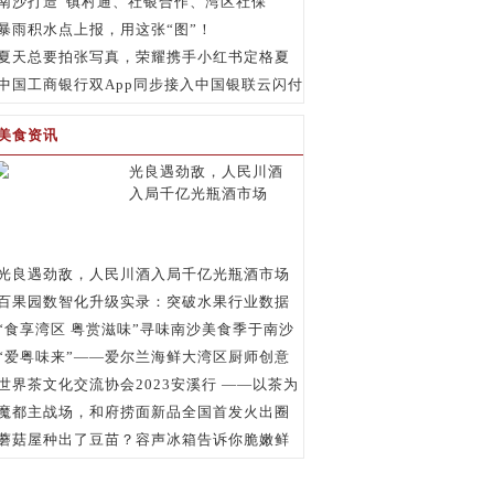
量扶持中小商家续写“源头奇迹”
南沙打造“镇村通、社银合作、湾区社保
通”三大品牌 塑造广州社保经办服务先行典范
暴雨积水点上报，用这张“图”！
夏天总要拍张写真，荣耀携手小红书定格夏
日瞬间
中国工商银行双App同步接入中国银联云闪付
网络支付平台 双方携手打造便民支付服务
美食资讯
光良遇劲敌，人民川酒
入局千亿光瓶酒市场
光良遇劲敌，人民川酒入局千亿光瓶酒市场
百果园数智化升级实录：突破水果行业数据
应用“堵点”
“食享湾区 粤赏滋味”寻味南沙美食季于南沙
花园酒店正式启动
“爱粤味来”——爱尔兰海鲜大湾区厨师创意
大赛精彩来袭
世界茶文化交流协会2023安溪行 ——以茶为
媒.凝聚侨力
魔都主战场，和府捞面新品全国首发火出圈
蘑菇屋种出了豆苗？容声冰箱告诉你脆嫩鲜
绿的秘密