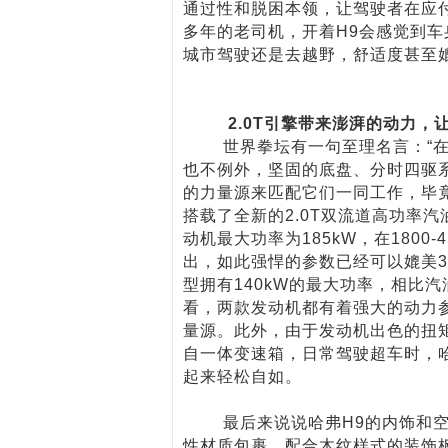
通过性和脱困本领，让驾驶者在应
多年的老司机，开着H9会感觉到
城市驾驶还是去越野，舒适度甚至
2.0T引擎带来澎湃的动力，让
世界拳坛有一句至理名言：“在绝
也不例外，坚固的底盘、分时四驱
的力量源来匹配它们一同工作，毕
搭载了全新的2.0T双流道高功率汽
动机最大功率为185kW，在1800-
出，如此强悍的参数已经可以媲美3
型拥有140kW的最大功率，相比汽
看，两款发动机都有着强大的动力
量源。此外，由于发动机出色的扭矩
自一体变速箱，日常驾驶超车时，哈
起来轻松自如。
最后来说说哈弗H9的内饰和空
性材质包裹，配合木纹样式的装饰