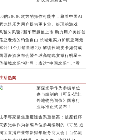
10的20000次方的操作可能中，藏着中国AI
创新发展的新密码
腾龙娱乐为用户提供更专业、好玩的游戏
风骏5/风骏7新车型超值上市 助力用户美好创
富路
路亚老炮的钓鱼自由 长城炮实力护航亚洲最
大路亚赛事
累计11个月销量破2万 解读长城皮卡如何成
为圈内“顶流”
国愿酱酒发布会暨全球高端晚宴举行明星王
奕心助阵
华侨城欢乐“视”界：表达“中国欢乐”，“看
见”美好中国
生活热闻
莱森光学作为参编单位
参与编制的《可见-近红
外地物光谱仪》国家行
业标准正式发布！
法學專家聚焦重慶隆鑫系重整案：破產程序
正當性如何平衡中國民企保護？
莱森光学作为参编单位参与编制的《可见-近
红外地物光谱仪》国家行业标准正式发布！
淘宝直播产业带新财年服务商大会｜百亿流