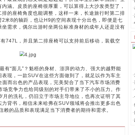
·
有内涵。皮质的座椅很厚重，可以算得上大沙发类型了，
·
二排的座椅角度也能调整，这样一来，长途旅行时第二排
·
2米8的轴距，也让H9的空间表现十分出色，即便是七
·
乘坐需求，偶尔出游时坐两位标准身材的成年人还是没有
747L，并且第二排座椅可以支持前后移动，装载空
有“面儿”？魁梧的身材、澎湃的动力、强大的越野能
·
间表现，一款SUV在这些方面做到了，就足以作为车主
借全面而出色的产品表现，完美契合了当下汽车市场消费
·
的市场竞争力也给同级别的对手们带来了不小的压力。作
·
过岁月的洗礼，仍旧立于市场主导地位，也再次证明了其
·
实力背书，相信未来哈弗在SUV领域将会推出更多出色
·
得信赖的品质和表现满足当下消费者的期待和需求。
·
·