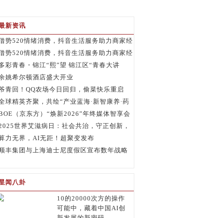
最新资讯
借势520情绪消费，抖音生活服务助力商家经
营增长
借势520情绪消费，抖音生活服务助力商家经
营增长
多彩青春・锦江“熙”望 锦江区“青春大讲
堂”大思政课活动圆满举行
余姚希尔顿酒店盛大开业
爷青回！QQ农场今日回归，偷菜快乐重启
全球精英齐聚，共绘“产业蓝海·新智康养·药
膳出海”新蓝图
BOE（京东方）“焕新2026”年终媒体智享会
落地深圳 绘就显示产业生态新蓝图
2025世界艾滋病日：社会共治，守正创新，
多方行动终结艾滋
算力无界，AI无距！超聚变发布
FusionXpark™随身智能体开发平台
顺丰集团与上海迪士尼度假区宣布数年战略
联盟
星闻八卦
10的20000次方的操作
可能中，藏着中国AI创
新发展的新密码